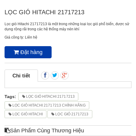
LỌC GIÓ HITACHI 21717213
Lọc gió Hitachi 21717213 là một trong những loại lọc gió phổ biến, được sử
dụng rộng rãi trong các hệ thống máy nén khí
Giá công ty: Liên hệ
Đặt hàng
Chi tiết
Tags:
LỌC GIÓ HITACHI 21717213
LỌC GIÓ HITACHI 21717213 CHÍNH HÃNG
LỌC GIÓ HITACHI
LỌC GIÓ 21717213
Sản Phẩm Cùng Thương Hiệu