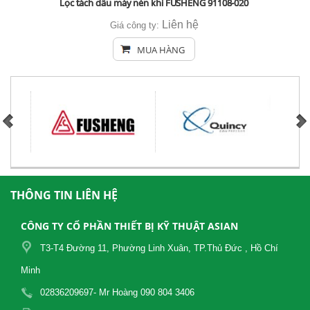
Lọc tách dầu máy nén khí FUSHENG 91108-020
Liên hệ
Giá công ty:
MUA HÀNG
THÔNG TIN LIÊN HỆ
CÔNG TY CỔ PHẦN THIẾT BỊ KỸ THUẬT ASIAN
T3-T4 Đường 11, Phường Linh Xuân, TP.Thủ Đức , Hồ Chí
Minh
02836209697- Mr Hoàng 090 804 3406