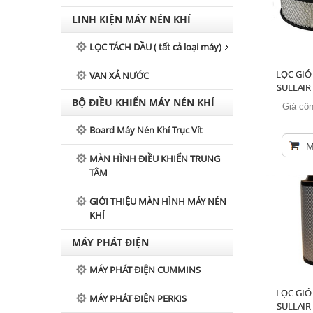
LINH KIỆN MÁY NÉN KHÍ
LỌC TÁCH DẦU ( tất cả loại máy)
LỌC GIÓ
VAN XẢ NƯỚC
SULLAIR
BỘ ĐIỀU KHIỂN MÁY NÉN KHÍ
Giá côn
Board Máy Nén Khí Trục Vít
M
MÀN HÌNH ĐIỀU KHIỂN TRUNG
TÂM
GIỚI THIỆU MÀN HÌNH MÁY NÉN
KHÍ
MÁY PHÁT ĐIỆN
MÁY PHÁT ĐIỆN CUMMINS
LỌC GIÓ
MÁY PHÁT ĐIỆN PERKIS
SULLAIR