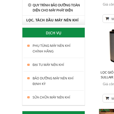
Giá côn
QUY TRÌNH BẢO DƯỠNG TOÀN
DIỆN CHO MÁY PHÁT ĐIỆN
M
LỌC, TÁCH DẦU MÁY NÉN KHÍ
HITACHI, KOBELCO, FUSHENG,
DỊCH VỤ
SWAN
PHỤ TÙNG MÁY NÉN KHÍ
CHÍNH HÃNG
ĐẠI TU MÁY NÉN KHÍ
LỌC GIÓ
SULLAIR
BẢO DƯỠNG MÁY NÉN KHÍ
ĐỊNH KỲ
Giá côn
SỬA CHỮA MÁY NÉN KHÍ
M