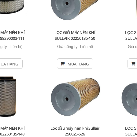
 MÁY NÉN KHÍ
LỌC GIÓ MÁY NÉN KHÍ
LỌC G
 88290003-111
SULLAIR 02250135-150
SULLA
g ty:
Liên hệ
Giá công ty:
Liên hệ
Giá 
UA HÀNG
MUA HÀNG
 MÁY NÉN KHÍ
Lọc dầu máy nén khí Sullair
LỌC G
 02250135-148
250025-526
SULLA