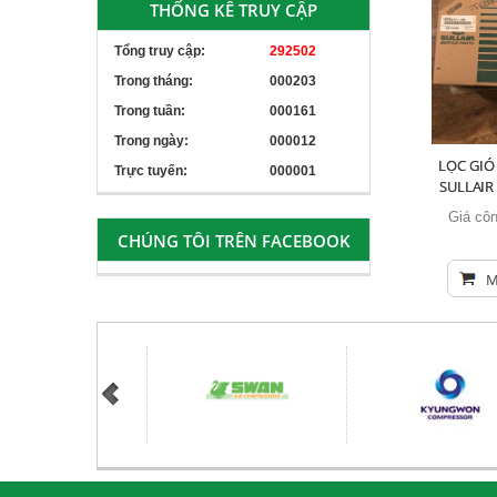
THỐNG KÊ TRUY CẬP
Tổng truy cập:
292502
Trong tháng:
000203
Trong tuần:
000161
Trong ngày:
000012
LỌC GIÓ
Trực tuyến:
000001
SULLAIR
Giá côn
CHÚNG TÔI TRÊN FACEBOOK
M