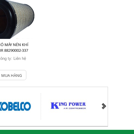
IÓ MÁY NÉN KHÍ
IR 88290002-337
công ty:
Liên hệ
MUA HÀNG