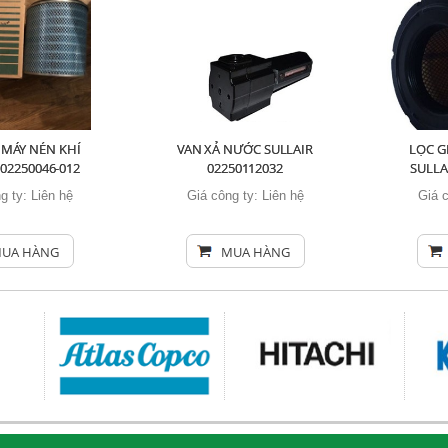
 MÁY NÉN KHÍ
VAN XẢ NƯỚC SULLAIR
LỌC G
 02250046-012
02250112032
SULLA
g ty:
Liên hệ
Giá công ty:
Liên hệ
Giá 
UA HÀNG
MUA HÀNG