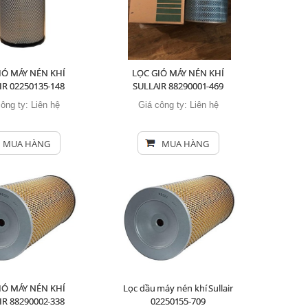
IÓ MÁY NÉN KHÍ
LỌC GIÓ MÁY NÉN KHÍ
IR 02250135-148
SULLAIR 88290001-469
công ty:
Liên hệ
Giá công ty:
Liên hệ
MUA HÀNG
MUA HÀNG
IÓ MÁY NÉN KHÍ
Lọc dầu máy nén khí Sullair
IR 88290002-338
02250155-709