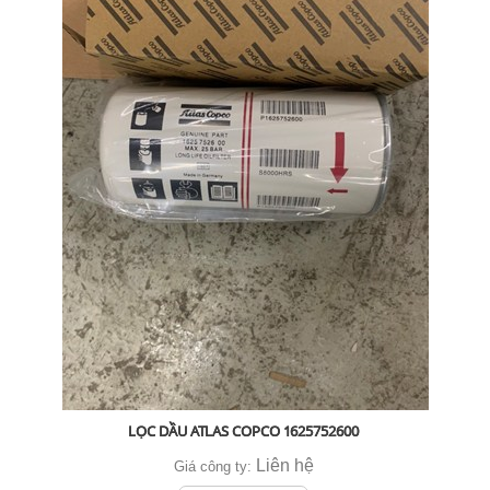
LỌC DẦU ATLAS COPCO 1625752600
Liên hệ
Giá công ty: