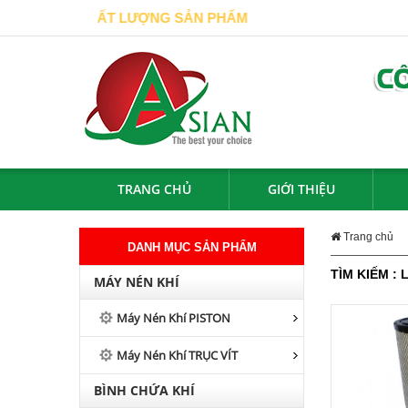
 BẰNG CHẤT LƯỢNG SẢN PHẨM
TRANG CHỦ
GIỚI THIỆU
Trang chủ
DANH MỤC SẢN PHẨM
TÌM KIẾM : 
MÁY NÉN KHÍ
Máy Nén Khí PISTON
Máy Nén Khí TRỤC VÍT
BÌNH CHỨA KHÍ