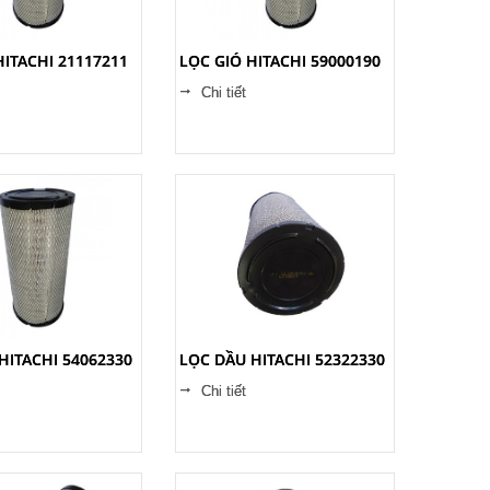
HITACHI 21117211
LỌC GIÓ HITACHI 59000190
Chi tiết
HITACHI 54062330
LỌC DẦU HITACHI 52322330
Chi tiết