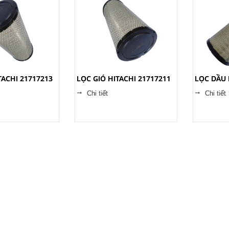
TACHI 21717213
LỌC GIÓ HITACHI 21717211
LỌC DẦU 
Chi tiết
Chi tiết