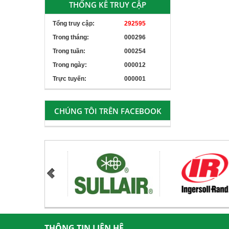
THỐNG KÊ TRUY CẬP
Tổng truy cập:
292595
Trong tháng:
000296
Trong tuần:
000254
Trong ngày:
000012
Trực tuyến:
000001
CHÚNG TÔI TRÊN FACEBOOK
THÔNG TIN LIÊN HỆ