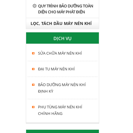
QUY TRÌNH BẢO DƯỠNG TOÀN
DIỆN CHO MÁY PHÁT ĐIỆN
LỌC, TÁCH DẦU MÁY NÉN KHÍ
HITACHI, KOBELCO, FUSHENG,
DỊCH VỤ
SWAN
SỬA CHỮA MÁY NÉN KHÍ
ĐẠI TU MÁY NÉN KHÍ
BẢO DƯỠNG MÁY NÉN KHÍ
ĐỊNH KỲ
PHỤ TÙNG MÁY NÉN KHÍ
CHÍNH HÃNG