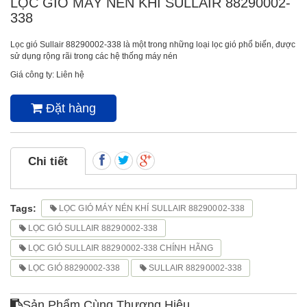
LỌC GIÓ MÁY NÉN KHÍ SULLAIR 88290002-
338
Lọc gió Sullair 88290002-338 là một trong những loại lọc gió phổ biến, được
sử dụng rộng rãi trong các hệ thống máy nén
Giá công ty: Liên hệ
Đặt hàng
Chi tiết
Tags:
LỌC GIÓ MÁY NÉN KHÍ SULLAIR 88290002-338
LỌC GIÓ SULLAIR 88290002-338
LỌC GIÓ SULLAIR 88290002-338 CHÍNH HÃNG
LỌC GIÓ 88290002-338
SULLAIR 88290002-338
Sản Phẩm Cùng Thương Hiệu