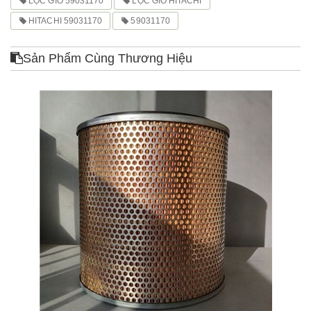
LỌC GIÓ 59031170
LỌC GIÓ HITACHI
HITACHI 59031170
59031170
Sản Phẩm Cùng Thương Hiệu