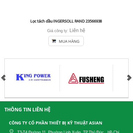
Lọc tách dầu INGERSOLL RAND 23566938
Liên hệ
Giá công ty:
MUA HÀNG
THÔNG TIN LIÊN HỆ
CÔNG TY CỔ PHẦN THIẾT BỊ KỸ THUẬT ASIAN
T3-T4 Đường 11, Phường Linh Xuân, TP.Thủ Đức , Hồ Chí