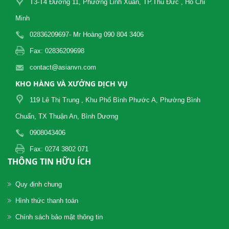
T3-T4 Đường 11, Phường Linh Xuân, TP.Thủ Đức , Hồ Chí
Minh
02836209697- Mr Hoàng 090 804 3406
Fax: 02836209698
contact@asianvn.com
KHO HÀNG VÀ XƯỞNG DỊCH VỤ
119 Lê Thị Trung , Khu Phố Bình Phước A, Phường Bình
Chuẩn, TX Thuận An, Bình Dương
0908043406
Fax: 0274 3802 071
THÔNG TIN HỮU ÍCH
Quy định chung
Hình thức thanh toán
Chính sách bảo mật thông tin