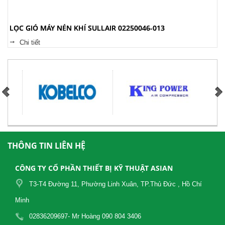
LỌC GIÓ MÁY NÉN KHÍ SULLAIR 02250046-013
Chi tiết
THÔNG TIN LIÊN HỆ
CÔNG TY CỔ PHẦN THIẾT BỊ KỸ THUẬT ASIAN
T3-T4 Đường 11, Phường Linh Xuân, TP.Thủ Đức , Hồ Chí
Minh
02836209697- Mr Hoàng 090 804 3406