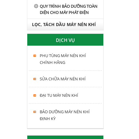
QUY TRÌNH BẢO DƯỠNG TOÀN
DIỆN CHO MÁY PHÁT ĐIỆN
LỌC, TÁCH DẦU MÁY NÉN KHÍ
HITACHI, KOBELCO, FUSHENG,
DỊCH VỤ
SWAN
PHỤ TÙNG MÁY NÉN KHÍ
CHÍNH HÃNG
SỬA CHỮA MÁY NÉN KHÍ
ĐẠI TU MÁY NÉN KHÍ
BẢO DƯỠNG MÁY NÉN KHÍ
ĐỊNH KỲ