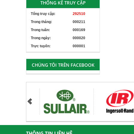
THỐNG KÊ TRUY CẬP
Tổng truy cập:
292510
Trong tháng:
000211
Trong tuần:
000169
Trong ngày:
000020
Trực tuyến:
000001
CHÚNG TÔI TRÊN FACEBOOK
THÔNG TIN LIÊN HỆ