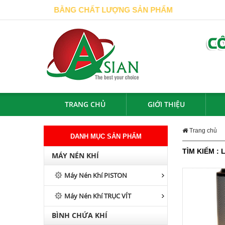
H HÀNG BẰNG CHẤT LƯỢNG SẢN PHẨM
TRANG CHỦ
GIỚI THIỆU
Trang chủ
DANH MỤC SẢN PHẨM
TÌM KIẾM :
MÁY NÉN KHÍ
Máy Nén Khí PISTON
Máy Nén Khí TRỤC VÍT
BÌNH CHỨA KHÍ